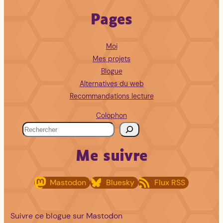
Pages
Moi
Mes projets
Blogue
Alternatives du web
Recommandations lecture
Colophon
R
e
Me suivre
c
h
Mastodon
Bluesky
Flux RSS
e
r
c
Suivre ce blogue sur Mastodon