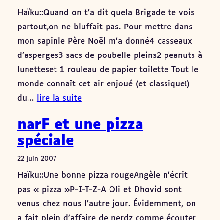
Haïku::Quand on t’a dit quela Brigade te vois
partout,on ne bluffait pas. Pour mettre dans
mon sapinle Père Noël m’a donné4 casseaux
d’asperges3 sacs de poubelle pleins2 peanuts à
lunetteset 1 rouleau de papier toilette Tout le
monde connaît cet air enjoué (et classique!)
du…
lire la suite
narF et une pizza
spéciale
22 juin 2007
Haïku::Une bonne pizza rougeAngèle n’écrit
pas « pizza »P-I-T-Z-A Oli et Dhovid sont
venus chez nous l’autre jour. Évidemment, on
a fait plein d’affaire de nerdz comme écouter