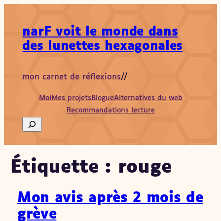
Aller
au
narF voit le monde dans
contenu
des lunettes hexagonales
mon carnet de réflexions
//
Moi
Mes projets
Blogue
Alternatives du web
Recommandations lecture
Search
Étiquette :
rouge
Mon avis après 2 mois de
grève