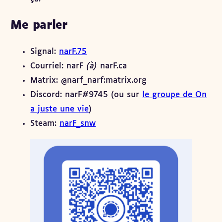
Me parler
Signal:
narF.75
Courriel: narF
(à)
narF.ca
Matrix: @narf_narf:matrix.org
Discord: narF#9745 (ou sur
le groupe de On
a juste une vie
)
Steam:
narF_snw