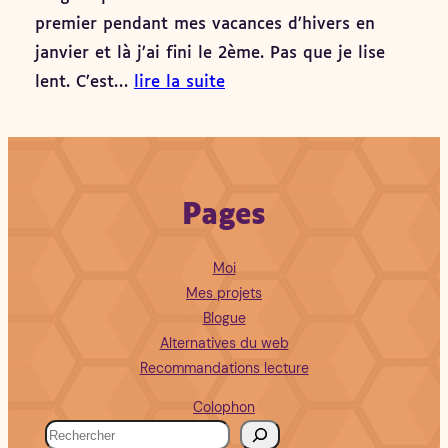
premier pendant mes vacances d’hivers en
janvier et là j’ai fini le 2ème. Pas que je lise
lent. C’est…
lire la suite
Pages
Moi
Mes projets
Blogue
Alternatives du web
Recommandations lecture
Colophon
R