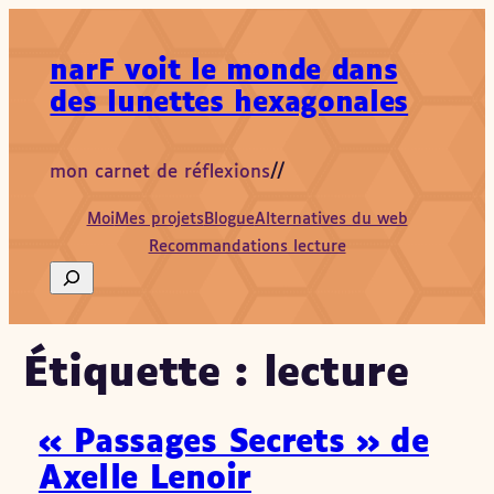
Aller
au
narF voit le monde dans
contenu
des lunettes hexagonales
mon carnet de réflexions
//
Moi
Mes projets
Blogue
Alternatives du web
Recommandations lecture
Search
Étiquette :
lecture
« Passages Secrets » de
Axelle Lenoir