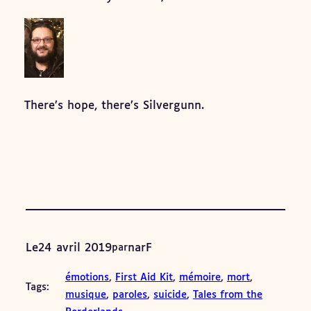
There’s hope, there’s Silvergunn.
Le
24 avril 2019
narF
par
émotions
, 
First Aid Kit
, 
mémoire
, 
mort
, 
Tags:
musique
, 
paroles
, 
suicide
, 
Tales from the