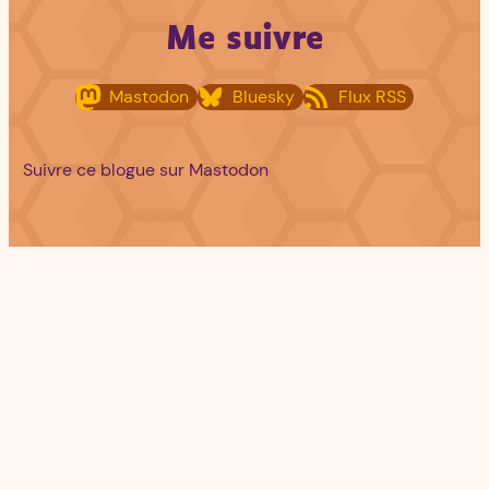
e
Me suivre
c
h
Mastodon
Bluesky
Flux RSS
e
r
c
Suivre ce blogue sur Mastodon
h
e