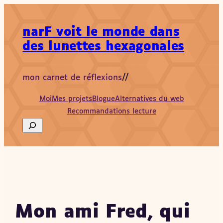
Aller
au
narF voit le monde dans
contenu
des lunettes hexagonales
mon carnet de réflexions
//
Moi
Mes projets
Blogue
Alternatives du web
Recommandations lecture
Search
Mon ami Fred, qui