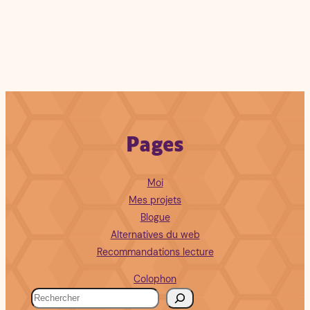
Pages
Moi
Mes projets
Blogue
Alternatives du web
Recommandations lecture
Colophon
R