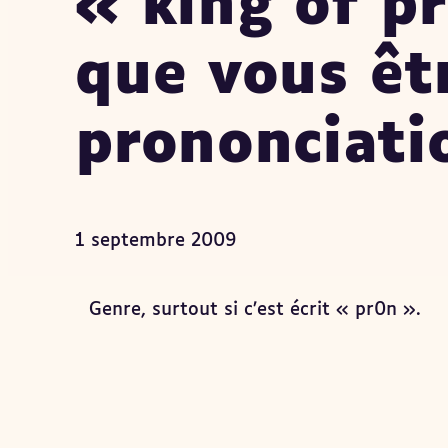
« king of p
que vous êtr
prononciati
1 septembre 2009
Genre, surtout si c’est écrit « pr0n ».