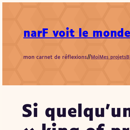
Aller
au
contenu
narF voit le monde
mon carnet de réflexions
//
Moi
Mes projets
B
Si quelqu’u