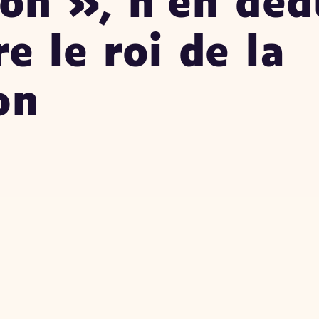
ron », n’en déd
e le roi de la
on