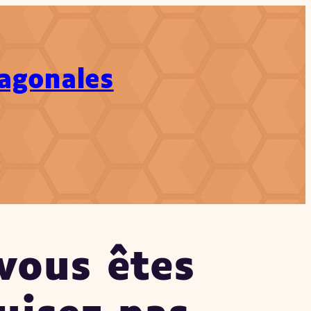
xagonales
ch
vous êtes