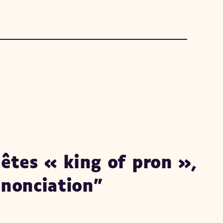
êtes « king of pron »,
ononciation”