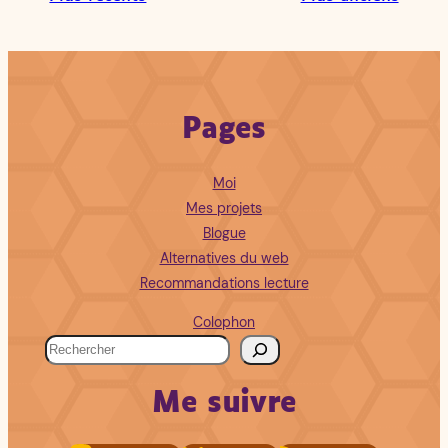
Pages
Moi
Mes projets
Blogue
Alternatives du web
Recommandations lecture
Colophon
R
e
Me suivre
c
h