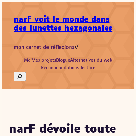
Aller
au
narF voit le monde dans
contenu
des lunettes hexagonales
mon carnet de réflexions
//
Moi
Mes projets
Blogue
Alternatives du web
Recommandations lecture
Search
narF dévoile toute