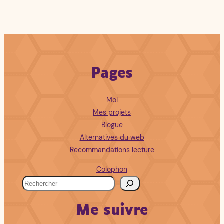
Pages
Moi
Mes projets
Blogue
Alternatives du web
Recommandations lecture
Colophon
R
e
Me suivre
c