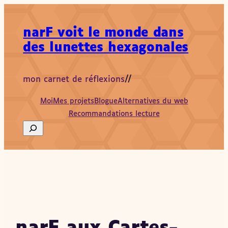
Aller
au
narF voit le monde dans
contenu
des lunettes hexagonales
mon carnet de réflexions
//
Moi
Mes projets
Blogue
Alternatives du web
Recommandations lecture
Search