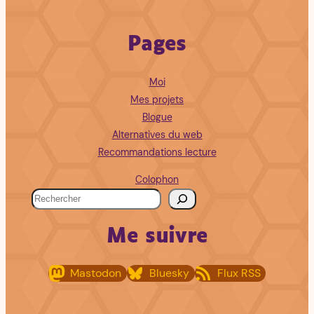
Pages
Moi
Mes projets
Blogue
Alternatives du web
Recommandations lecture
Colophon
R
e
Me suivre
c
h
Mastodon
Bluesky
Flux RSS
e
r