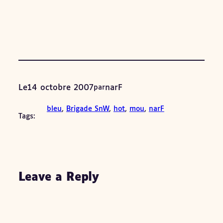
Le
14 octobre 2007
narF
par
bleu
, 
Brigade SnW
, 
hot
, 
mou
, 
narF
Tags:
Leave a Reply