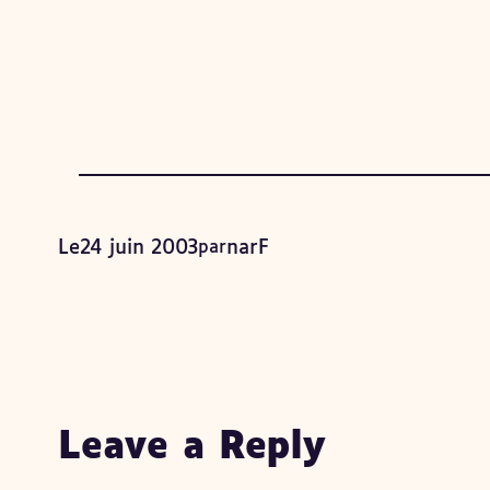
Le
24 juin 2003
par
narF
Leave a Reply