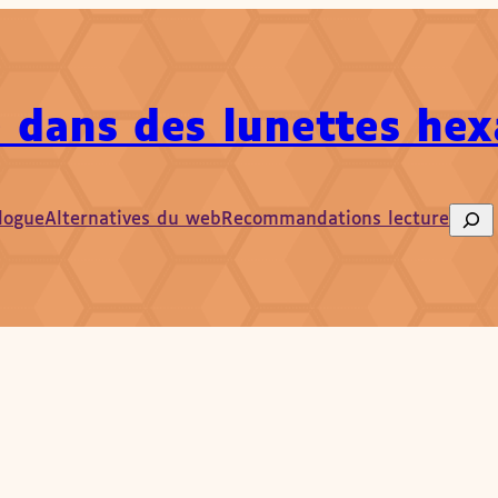
 dans des lunettes he
logue
Alternatives du web
Recommandations lecture
Sear