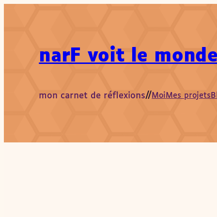
Aller
au
contenu
narF voit le monde
mon carnet de réflexions
//
Moi
Mes projets
B