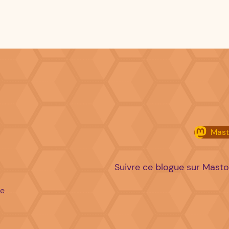
Mas
Suivre ce blogue sur Mast
re