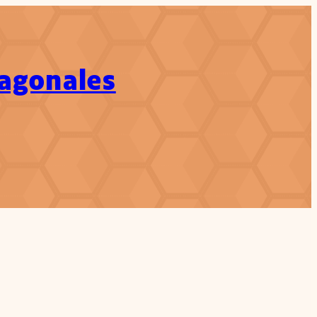
xagonales
ch