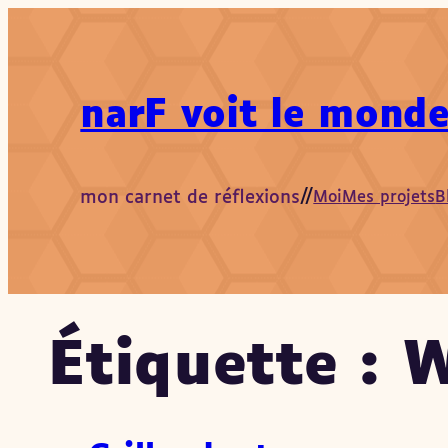
Aller
au
contenu
narF voit le monde
mon carnet de réflexions
//
Moi
Mes projets
B
Étiquette :
W