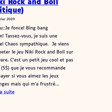
ki Rock and Boll
ritique)
rier 2009
u::Je fonce! Bing bang
! Tassez-vous, je suis une
e! Chaos sympathique. Je viens
heter le jeu Niki Rock and Boll sur
are. C’est un petit jeu cool et pas
 (5$) que je vous recommande
sayer si vous aimez les jeux
nges mais qui m’a frustré…
la suite