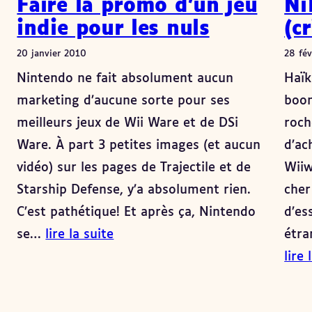
Faire la promo d’un jeu
Ni
indie pour les nuls
(c
20 janvier 2010
28 fév
Nintendo ne fait absolument aucun
Haïk
marketing d’aucune sorte pour ses
boom
meilleurs jeux de Wii Ware et de DSi
roch
Ware. À part 3 petites images (et aucun
d’ac
vidéo) sur les pages de Trajectile et de
Wiiw
Starship Defense, y’a absolument rien.
cher
C’est pathétique! Et après ça, Nintendo
d’es
se…
lire la suite
étra
lire 