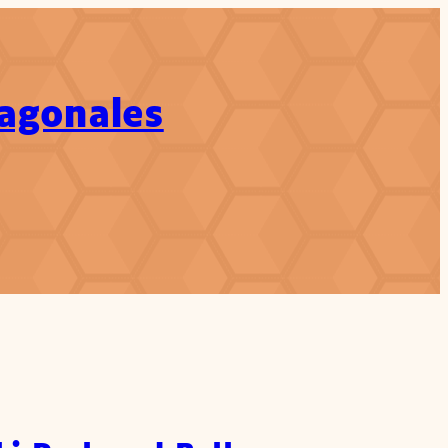
xagonales
ch