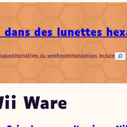
 dans des lunettes he
logue
Alternatives du web
Recommandations lecture
Sear
ii Ware