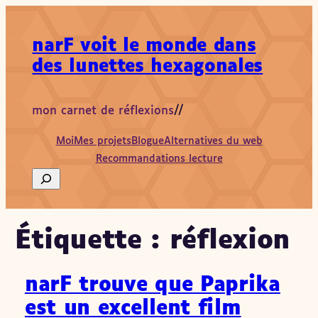
Aller
au
narF voit le monde dans
contenu
des lunettes hexagonales
mon carnet de réflexions
//
Moi
Mes projets
Blogue
Alternatives du web
Recommandations lecture
Search
Étiquette :
réflexion
narF trouve que Paprika
est un excellent film