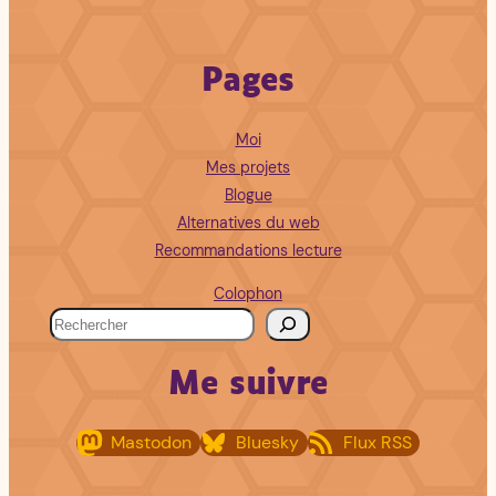
Pages
Moi
Mes projets
Blogue
Alternatives du web
Recommandations lecture
Colophon
R
e
Me suivre
c
h
Mastodon
Bluesky
Flux RSS
e
r