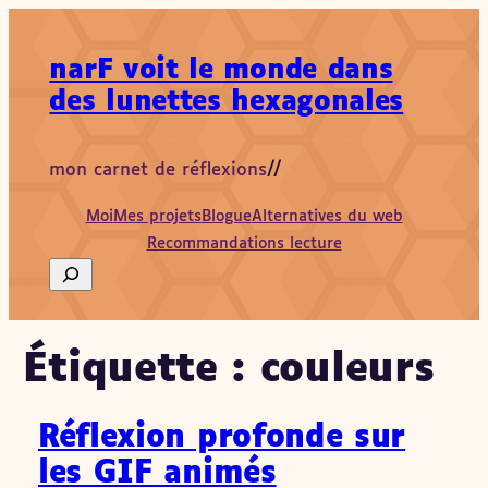
Aller
au
narF voit le monde dans
contenu
des lunettes hexagonales
mon carnet de réflexions
//
Moi
Mes projets
Blogue
Alternatives du web
Recommandations lecture
Search
Étiquette :
couleurs
Réflexion profonde sur
les GIF animés