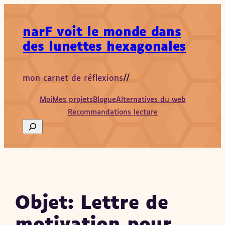
Aller
au
narF voit le monde dans
contenu
des lunettes hexagonales
mon carnet de réflexions
//
Moi
Mes projets
Blogue
Alternatives du web
Recommandations lecture
Search
Objet: Lettre de