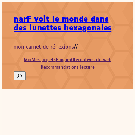
Aller
au
narF voit le monde dans
contenu
des lunettes hexagonales
mon carnet de réflexions
//
Moi
Mes projets
Blogue
Alternatives du web
Recommandations lecture
Search