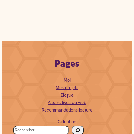
Pages
Moi
Mes projets
Blogue
Alternatives du web
Recommandations lecture
Colophon
R