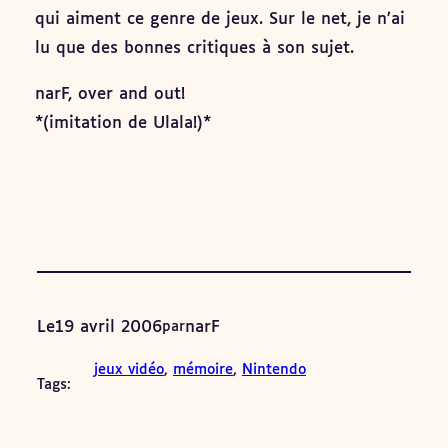
qui aiment ce genre de jeux. Sur le net, je n’ai
lu que des bonnes critiques à son sujet.
narF, over and out!
*(imitation de Ulala!)*
Le
19 avril 2006
narF
par
jeux vidéo
, 
mémoire
, 
Nintendo
Tags: