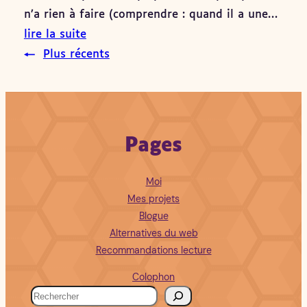
n’a rien à faire (comprendre : quand il a une…
lire la suite
←
Plus récents
Pages
Moi
Mes projets
Blogue
Alternatives du web
Recommandations lecture
Colophon
R