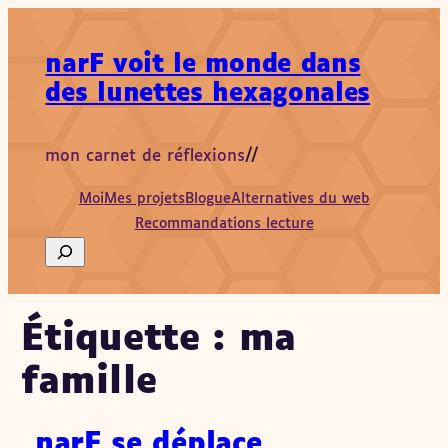
Aller
au
narF voit le monde dans
contenu
des lunettes hexagonales
mon carnet de réflexions
//
Moi
Mes projets
Blogue
Alternatives du web
Recommandations lecture
Search
Étiquette :
ma
famille
narF se déplace