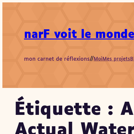
Aller
au
contenu
narF voit le monde
mon carnet de réflexions
//
Moi
Mes projets
B
Étiquette :
A
Actual Wate