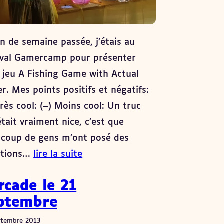
in de semaine passée, j’étais au
ival Gamercamp pour présenter
jeu A Fishing Game with Actual
r. Mes points positifs et négatifs:
Très cool: (–) Moins cool: Un truc
était vraiment nice, c’est que
coup de gens m’ont posé des
stions…
lire la suite
rcade le 21
ptembre
ptembre 2013