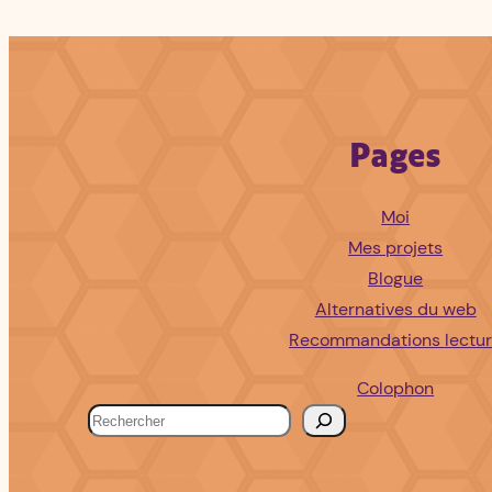
Pages
Moi
Mes projets
Blogue
Alternatives du web
Recommandations lectu
Colophon
R
e
c