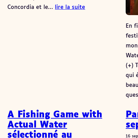
Concordia et le…
lire la suite
En f
fest
mon 
Wate
(+) 
qui 
beau
que
A Fishing Game with
Pa
Actual Water
se
sélectionné au
16 se