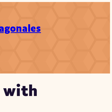
xagonales
ch
 with