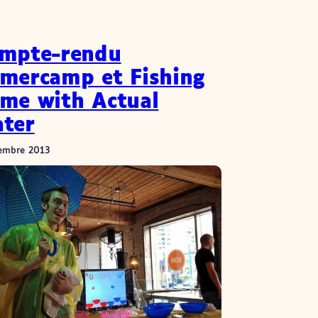
mpte-rendu
mercamp et Fishing
me with Actual
ter
embre 2013