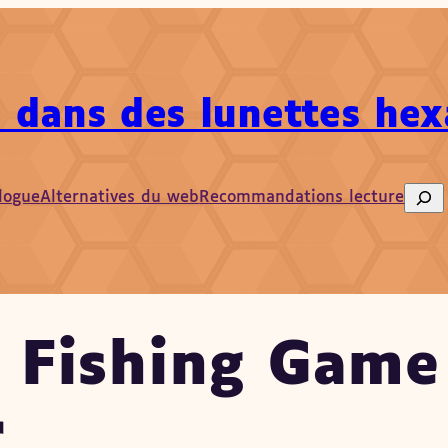
 dans des lunettes he
logue
Alternatives du web
Recommandations lecture
Sear
 Fishing Game
r