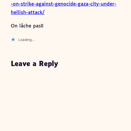
-on-strike-against-genocide-gaza-city-under-
hellish-attack/
On lâche pas!!
Loading…
Leave a Reply