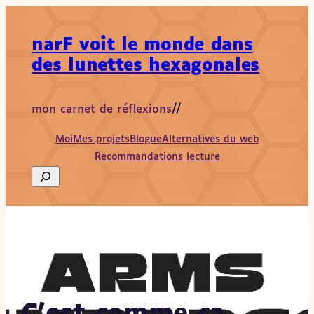
Aller
au
narF voit le monde dans
contenu
des lunettes hexagonales
mon carnet de réflexions
//
Moi
Mes projets
Blogue
Alternatives du web
Recommandations lecture
Search