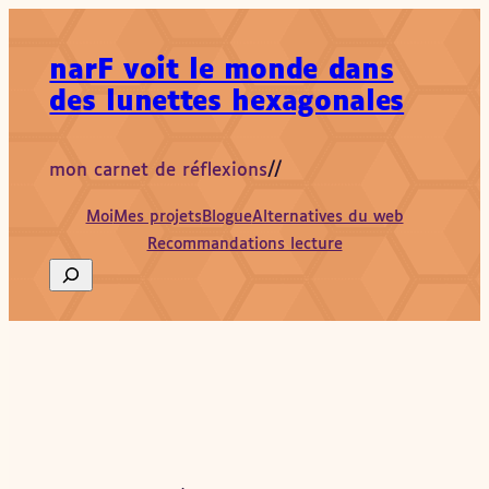
Aller
au
narF voit le monde dans
contenu
des lunettes hexagonales
mon carnet de réflexions
//
Moi
Mes projets
Blogue
Alternatives du web
Recommandations lecture
Search