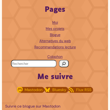
Pages
Moi
Mes projets
Blogue
Alternatives du web
Recommandations lecture
Colophon
R
e
Me suivre
c
h
Mastodon
Bluesky
Flux RSS
e
r
c
Suivre ce blogue sur Mastodon