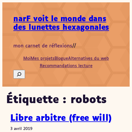
Aller
au
narF voit le monde dans
contenu
des lunettes hexagonales
mon carnet de réflexions
//
Moi
Mes projets
Blogue
Alternatives du web
Recommandations lecture
Search
Étiquette :
robots
Libre arbitre (free will)
3 avril 2019