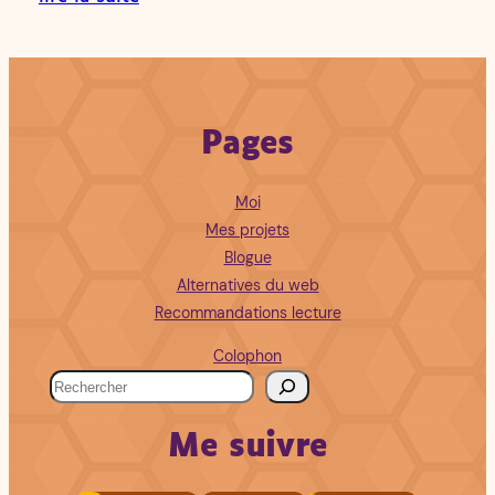
Pages
Moi
Mes projets
Blogue
Alternatives du web
Recommandations lecture
Colophon
R
e
Me suivre
c
h