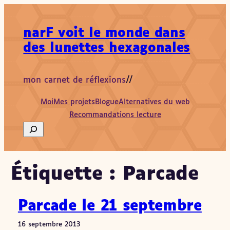
Aller
au
narF voit le monde dans
contenu
des lunettes hexagonales
mon carnet de réflexions
//
Moi
Mes projets
Blogue
Alternatives du web
Recommandations lecture
Search
Étiquette :
Parcade
Parcade le 21 septembre
16 septembre 2013